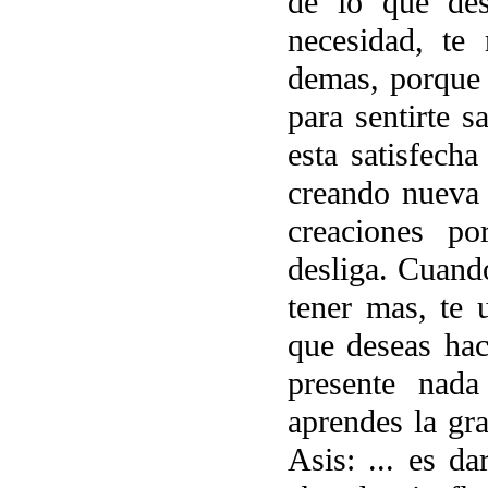
de lo que de
necesidad, te 
demas, porque 
para sentirte s
esta satisfech
creando nueva v
creaciones po
desliga. Cuando
tener mas, te u
que deseas haci
presente nada
aprendes la gr
Asis: ... es d